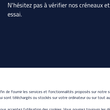
N'hésitez pas à vérifier nos créneaux e
essai.
fin de fournir les services et fonctionnalités proposés sur notre si
6 avenue du Général de Gaulle
i sont téléchargés ou stockés sur votre ordinateur ou sur tout aut
28200 Châteaudun
 vous acceptez l’utilisation des cookies. Vous pourrez toujours les