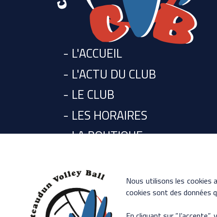
- L'ACCUEIL
- L'ACTU DU CLUB
- LE CLUB
- LES HORAIRES
- LA BOUTIQUE
- CONTACT
Nous utilisons les cookies a
- Mentions légales
cookies sont des données qu
En cliquant sur ”J’accepte”,