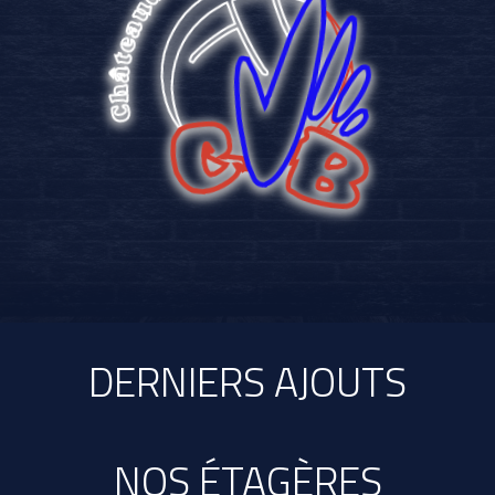
Link 2
rrrrrrrrrrrrrrrrrrr
Plus d'info
Link 1
Link 2
rrrrrrrrrrrrrrrrrrr
Link 4
Plus d'info
DERNIERS AJOUTS
NOS ÉTAGÈRES