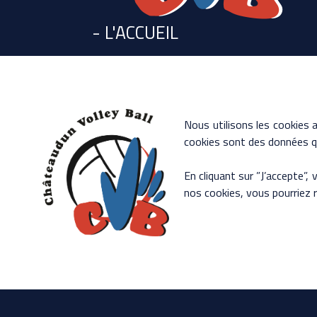
- L'ACCUEIL
- L'ACTU DU CLUB
- LE CLUB
- LES HORAIRES
Nous utilisons les cookies a
cookies sont des données qu
- LA BOUTIQUE
En cliquant sur ”J’accepte”,
- CONTACT
nos cookies, vous pourriez 
- Mentions légales
- Politique de confidentialité
- Conditions Générales de Vent