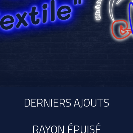
extile"
Link 2
rrrrrrrrrrrrrrrrrrr
Plus d'info
Link 1
Link 2
rrrrrrrrrrrrrrrrrrr
Link 4
Plus d'info
DERNIERS AJOUTS
RAYON ÉPUISÉ