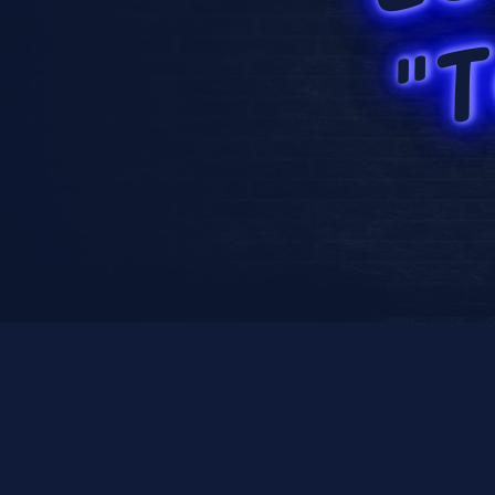
"T
Link 4