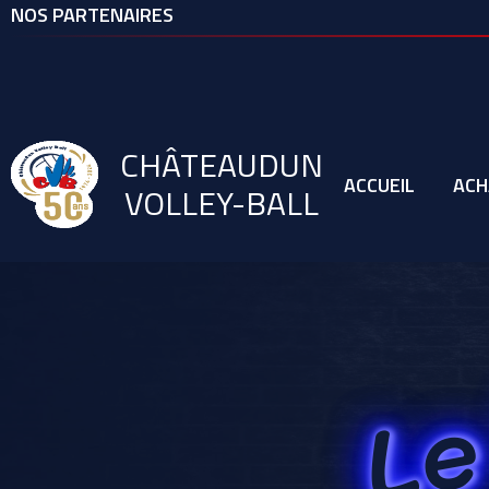
NOS PARTENAIRES
CHÂTEAUDUN
ACCUEIL
ACH
VOLLEY-BALL
TEXTILE
Ã©QUIPEMENT
CVB
Le
EVÃ©NEMENTS
Link 2
Nos véhicules