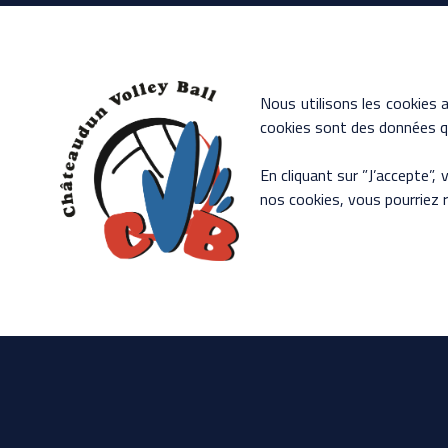
- L'ACTU DU CLUB
- LE CLUB
- LES HORAIRES
Nous utilisons les cookies a
cookies sont des données qu
- LA BOUTIQUE
En cliquant sur ”J’accepte”,
- CONTACT
nos cookies, vous pourriez 
- Mentions légales
- Politique de confidentialité
- Conditions Générales de Vent
Copyrigh