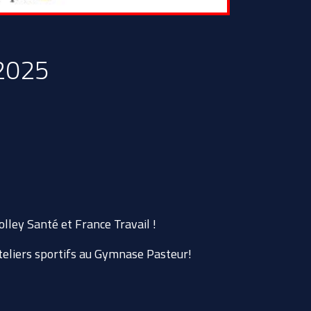
 2025
olley Santé
et
France Travail
!
teliers sportifs au Gymnase Pasteur!