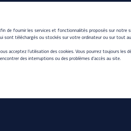
fin de fournir les services et fonctionnalités proposés sur notre si
i sont téléchargés ou stockés sur votre ordinateur ou sur tout aut
 vous acceptez l’utilisation des cookies. Vous pourrez toujours les
rencontrer des interruptions ou des problèmes d’accès au site.
6 avenue du Général de Gaulle
28200 Châteaudun
06 08 69 54 02
es
chateaudun.volleyball@orange.fr
t Châteaudun Volley-Ball - Tout droit réservé - Designé par
www.a